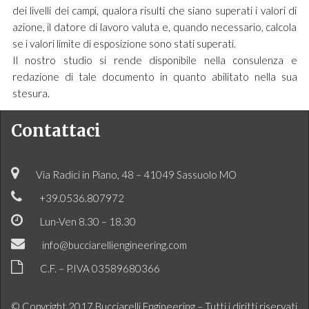
dei livelli dei campi, qualora risulti che siano superati i valori di
azione, il datore di lavoro valuta e, quando necessario, calcola
se i valori limite di esposizione sono stati superati.
Il nostro studio si rende disponibile nella consulenza e
redazione di tale documento in quanto abilitato nella sua
stesura.
Contattaci
Via Radici in Piano, 48 – 41049 Sassuolo MO
+39.0536.807972
Lun-Ven 8.30 – 18.30
info@bucciarelliengineering.com
C.F. – P.IVA 03589680366
© Copyright 2017 Bucciarelli Engineering – Tutti i diritti riservati